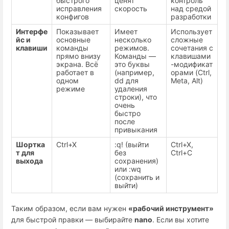
быстрого
ценят
контроль
исправления
скорость
над средой
конфигов
разработки
Интерфе
Показывает
Имеет
Использует
йс и
основные
несколько
сложные
клавиши
команды
режимов.
сочетания с
прямо внизу
Команды —
клавишами
экрана. Всё
это буквы
-модификат
работает в
(например,
орами (Ctrl,
одном
dd для
Meta, Alt)
режиме
удаления
строки), что
очень
быстро
после
привыкания
Шортка
Ctrl+X
:q! (выйти
Ctrl+X,
т для
без
Ctrl+C
выхода
сохранения)
или :wq
(сохранить и
выйти)
Таким образом, если вам нужен
«рабочий инструмент»
для быстрой правки — выбирайте
nano
. Если вы хотите