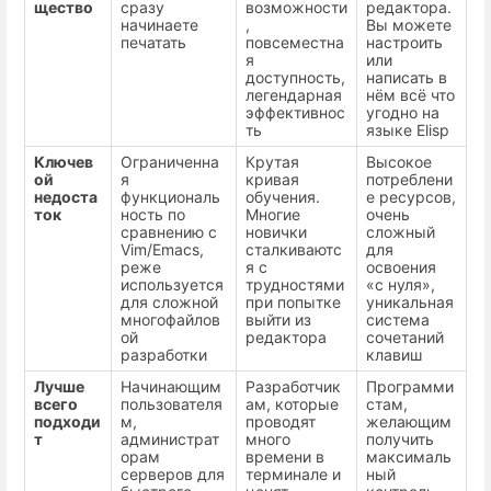
щество
сразу
возможности
редактора.
начинаете
,
Вы можете
печатать
повсеместна
настроить
я
или
доступность,
написать в
легендарная
нём всё что
эффективнос
угодно на
ть
языке Elisp
Ключев
Ограниченна
Крутая
Высокое
ой
я
кривая
потреблени
недоста
функциональ
обучения.
е ресурсов,
ток
ность по
Многие
очень
сравнению с
новички
сложный
Vim/Emacs,
сталкиваютс
для
реже
я с
освоения
используется
трудностями
«с нуля»,
для сложной
при попытке
уникальная
многофайлов
выйти из
система
ой
редактора
сочетаний
разработки
клавиш
Лучше
Начинающим
Разработчик
Программи
всего
пользователя
ам, которые
стам,
подходи
м,
проводят
желающим
т
администрат
много
получить
орам
времени в
максималь
серверов для
терминале и
ный