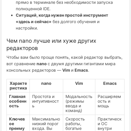
прямо в терминале без необходимости запуска
полноценной IDE.
Ситуаций, когда нужен простой инструмент
«здесь и сейчас»
без долгого обучения и
настройки.
Чем nano лучше или хуже других
редакторов
Чтобы вам было проще понять, какой редактор выбрать,
вот сравнение
nano
с двумя другими гигантами мира
консольных редакторов —
Vim
и
Emacs
.
Характе
nano
Vim
Emacs
ристика
Главная
Простота и
Модальность
Расширяем
особенн
интуитивност
(режимы
ость и
ость
ь
ввода и
мощь
команд)
Ключев
Максимально
Скорость
Практическ
ое
низкий порог
работы,
и ОС
преиму
входа. Вы
богатые
внутри