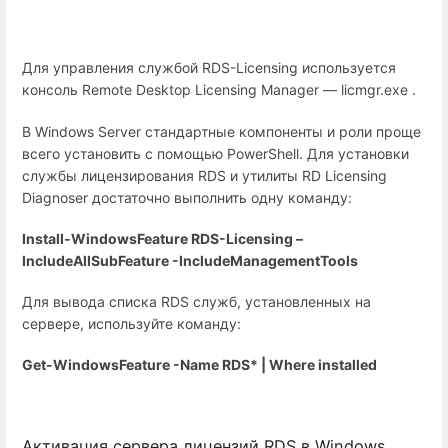
Для управления службой RDS-Licensing используется
консоль Remote Desktop Licensing Manager — licmgr.exe .
В Windows Server стандартные компоненты и роли проще
всего установить с помощью PowerShell. Для установки
службы лицензирования RDS и утилиты RD Licensing
Diagnoser достаточно выполнить одну команду:
Install-WindowsFeature RDS-Licensing –
IncludeAllSubFeature -IncludeManagementTools
Для вывода списка RDS служб, установленных на
сервере, используйте команду:
Get-WindowsFeature -Name RDS* | Where installed
Активация сервера лицензий RDS в Windows