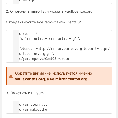
repo-backup/
2. Отключить mirrorlist и указать vault.centos.org
Отредактируйте все repo-файлы CentOS:
sudo sed -i \

-e 's|^mirrorlist=|#mirrorlist=|g' \

-e 
's|^#baseurl=http://mirror.centos.org|baseurl=http:/
/vault.centos.org|g' \

/etc/yum.repos.d/CentOS-*.repo
Обратите внимание: используется именно
vault.centos.org
, а не
mirror.centos.org
.
3. Очистить кэш yum
sudo yum clean all

sudo yum makecache